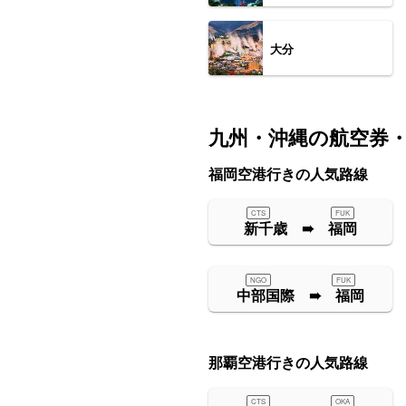
大分
九州・沖縄の航空券
福岡空港行きの人気路線
CTS
FUK
新千歳 ➠ 福岡
NGO
FUK
中部国際 ➠ 福岡
那覇空港行きの人気路線
CTS
OKA