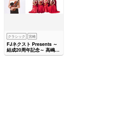
クラシック
宮崎
FJネクスト Presents ～
結成20周年記念～ 高嶋ち
さ子 12人のヴァイオリニ
スト コンサートツアー
2026～2027