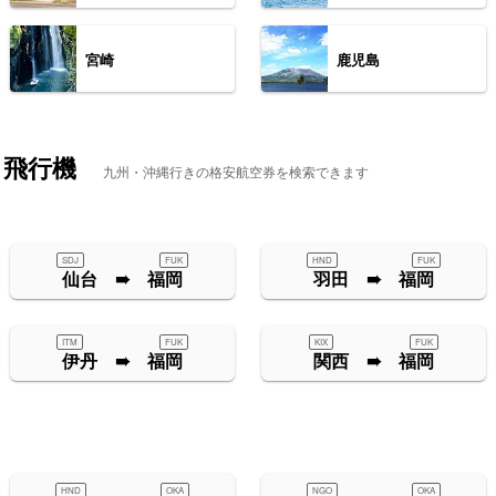
宮崎
鹿児島
・飛行機
九州・沖縄行きの格安航空券を検索できます
SDJ
FUK
HND
FUK
仙台 ➠ 福岡
羽田 ➠ 福岡
ITM
FUK
KIX
FUK
伊丹 ➠ 福岡
関西 ➠ 福岡
HND
OKA
NGO
OKA