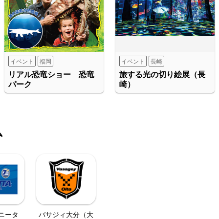
イベント
福岡
イベント
長崎
リアル恐竜ショー 恐竜
旅する光の切り絵展（長
パーク
崎）
ム
ニータ
バサジィ大分（大