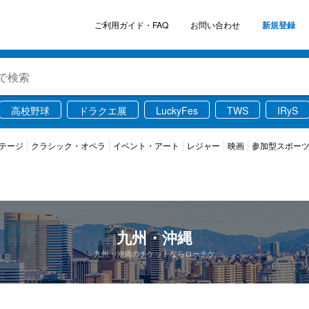
ご利用ガイド・FAQ
お問い合わせ
新規登録
高校野球
ドラクエ展
LuckyFes
TWS
IRyS
テージ
クラシック・オペラ
イベント・アート
レジャー
映画
参加型スポー
九州・沖縄
九州・沖縄のチケットならローチケ