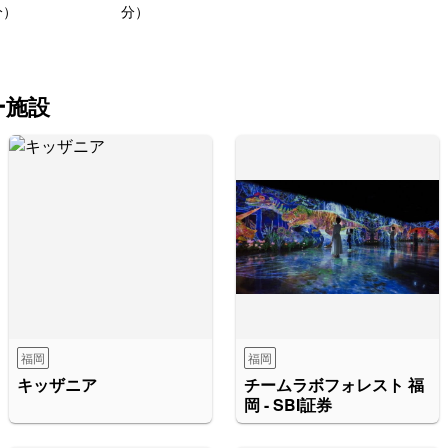
分）
分）
ー施設
福岡
福岡
キッザニア
チームラボフォレスト 福
岡 - SBI証券