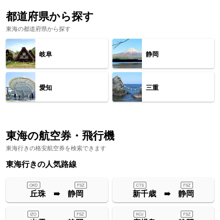
都道府県から探す
東海の都道府県から探す
岐阜
静岡
愛知
三重
東海の航空券・飛行機
東海行きの格安航空券を検索できます
東海行きの人気路線
OKD
FSZ
CTS
FSZ
丘珠 ➠ 静岡
新千歳 ➠ 静岡
IZO
FSZ
KOJ
FSZ