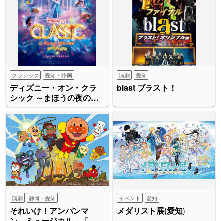
クラシック
愛知・静岡
演劇
愛知
ディズニー・オン・クラ
blast ブラスト！
シック ～まほうの夜の音
楽会 2026
演劇
静岡・愛知
イベント
愛知
それいけ！アンパンマ
メダリスト展(愛知)
ン ミュージカル 「ま