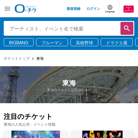
新規登録
ログイン
Language
BIGBANG
ブルーマン
高校野球
ドラクエ展
チケットトップ
東海
東海
東海のチケットならローチケ
注目のチケット
東海の人気公演・イベント情報